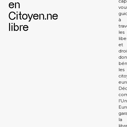
cap
en
vou
Citoyen.ne
gui
à
libre
trav
les
libe
et
droi
don
bén
les
cito
eur
Déc
co
l’U
Eur
gara
la
libr