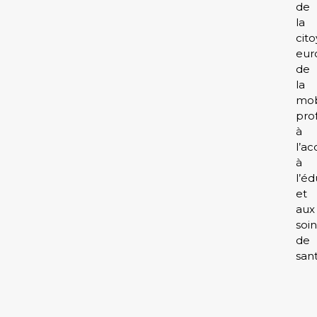
de
la
cit
eur
de
la
mob
pro
à
l’ac
à
l’é
et
aux
soin
de
sant