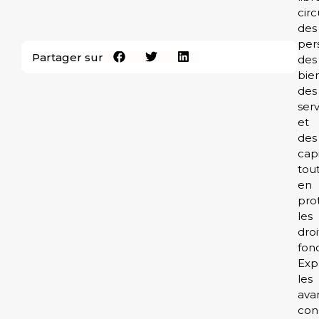
circ
des
per
Partager sur
des
bien
des
serv
et
des
cap
tou
en
pro
les
droi
fon
Exp
les
ava
con