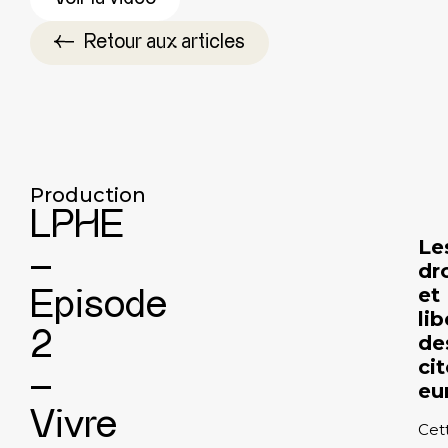
Retour aux articles
Production
LPHE
Le
–
dr
et
Episode
lib
2
de
ci
–
eu
Vivre
Cet